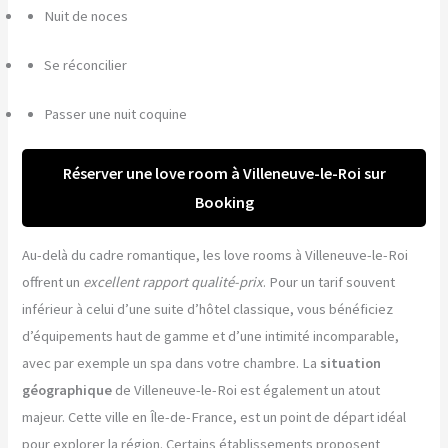
Nuit de noces
Se réconcilier
Passer une nuit coquine
Réserver une love room à Villeneuve-le-Roi sur
Booking
Au-delà du cadre romantique, les love rooms à Villeneuve-le-Roi
offrent un
excellent rapport qualité-prix
. Pour un tarif souvent
inférieur à celui d’une suite d’hôtel classique, vous bénéficiez
d’équipements haut de gamme et d’une intimité incomparable,
avec par exemple un spa dans votre chambre. La
situation
géographique
de Villeneuve-le-Roi est également un atout
majeur. Cette ville en Île-de-France, est un point de départ idéal
pour explorer la région. Certains établissements proposent