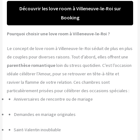
Découvrir les love room à Villeneuve-le-Roi sur
Booking
Pourquoi choisir une love room à Villeneuve-le-Roi ?
Le concept de love room à Villeneuve-le-Roi séduit de plus en plus
de couples pour diverses raisons. Tout d’abord, elles offrent une
parenthèse romantique
loin du stress quotidien. C’est l’occasion
idéale célébrer l’Amour, pour se retrouver en tête-à-tête et
raviver la flamme de votre relation. Ces chambres sont
particulièrement prisées pour célébrer des occasions spéciales :
Anniversaires de rencontre ou de mariage
Demandes en mariage originales
Saint-Valentin inoubliable