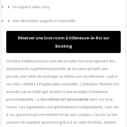
Un espace salon cosy
Une décoration soignée et sensuelle
Réserver une love room à Villeneuve-le-Roi sur
Booking
Certains établissements vont encore plus loin en proposant des
équipements supplémentaires
tels qu’un sauna privatif, une
piscine, une table de massage ou même une mystérieuse « pièce
secrète » dédiée à l’exploration sensuelle. L’ambiance feutrée est
assurée par un éclairage tamisé et une musique d’ambiance
personnalisable. La
discrétion est primordiale
dans ces love
rooms. Les logements sont généralement indépendants, sans vis-
à-vis, garantissant une intimité totale aux couples. L’accès se fait
souvent de manière autonome grâce à un code d’entrée, évitant