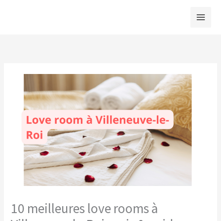
Aller
au
contenu
10 meilleures love rooms à