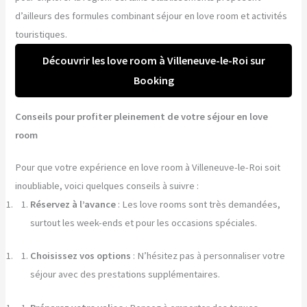
d’ailleurs des formules combinant séjour en love room et activités
touristiques.
Découvrir les love room à Villeneuve-le-Roi sur
Booking
Conseils pour profiter pleinement de votre séjour en love
room
Pour que votre expérience en love room à Villeneuve-le-Roi soit
inoubliable, voici quelques conseils à suivre :
Réservez à l’avance
: Les love rooms sont très demandées,
surtout les week-ends et pour les occasions spéciales.
Choisissez vos options
: N’hésitez pas à personnaliser votre
séjour avec des prestations supplémentaires.