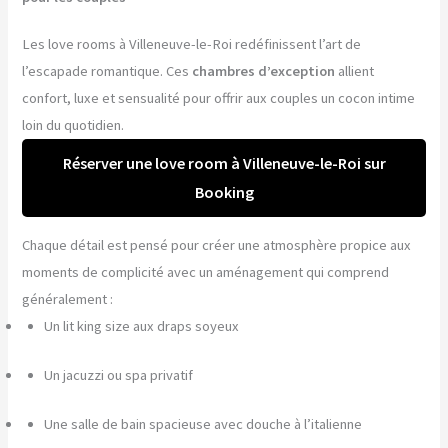
Les love rooms à Villeneuve-le-Roi redéfinissent l’art de
l’escapade romantique. Ces
chambres d’exception
allient
confort, luxe et sensualité pour offrir aux couples un cocon intime
loin du quotidien.
Réserver une love room à Villeneuve-le-Roi sur
Booking
Chaque détail est pensé pour créer une atmosphère propice aux
moments de complicité avec un aménagement qui comprend
généralement :
Un lit king size aux draps soyeux
Un jacuzzi ou spa privatif
Une salle de bain spacieuse avec douche à l’italienne