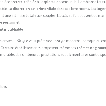
èce secrète » dédiée à l’exploration sensuelle. L’ambiance feutr
able. La
discrétion est primordiale
dans ces love rooms. Les log
ant une intimité totale aux couples. L’accès se fait souvent de ma
le personnel.
it inoubliable
 les envies… 😉 Que vous préfériez un style moderne, baroque ou 
s. Certains établissements proposent même des
thèmes originaux
émorable, de nombreuses prestations supplémentaires sont dispon
dises