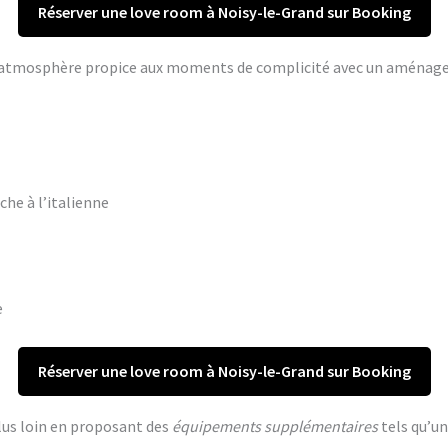
Réserver une love room à Noisy-le-Grand sur Booking
ne atmosphère propice aux moments de complicité avec un aména
che à l’italienne
e
Réserver une love room à Noisy-le-Grand sur Booking
lus loin en proposant des
équipements supplémentaires
tels qu’un