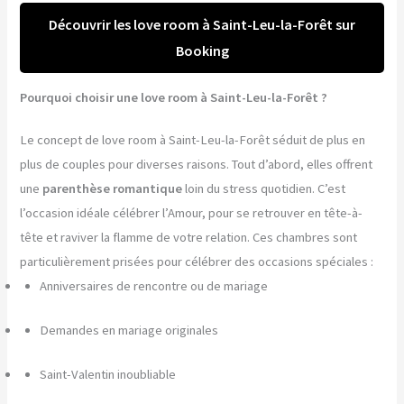
Découvrir les love room à Saint-Leu-la-Forêt sur
Booking
Pourquoi choisir une love room à Saint-Leu-la-Forêt ?
Le concept de love room à Saint-Leu-la-Forêt séduit de plus en
plus de couples pour diverses raisons. Tout d’abord, elles offrent
une
parenthèse romantique
loin du stress quotidien. C’est
l’occasion idéale célébrer l’Amour, pour se retrouver en tête-à-
tête et raviver la flamme de votre relation. Ces chambres sont
particulièrement prisées pour célébrer des occasions spéciales :
Anniversaires de rencontre ou de mariage
Demandes en mariage originales
Saint-Valentin inoubliable