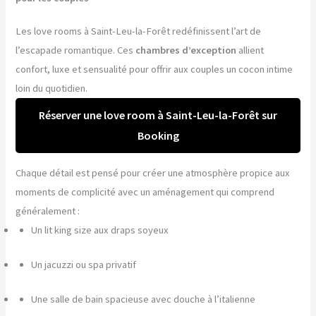
Les love rooms à Saint-Leu-la-Forêt redéfinissent l’art de
l’escapade romantique. Ces
chambres d’exception
allient
confort, luxe et sensualité pour offrir aux couples un cocon intime
loin du quotidien.
Réserver une love room à Saint-Leu-la-Forêt sur
Booking
Chaque détail est pensé pour créer une atmosphère propice aux
moments de complicité avec un aménagement qui comprend
généralement :
Un lit king size aux draps soyeux
Un jacuzzi ou spa privatif
Une salle de bain spacieuse avec douche à l’italienne