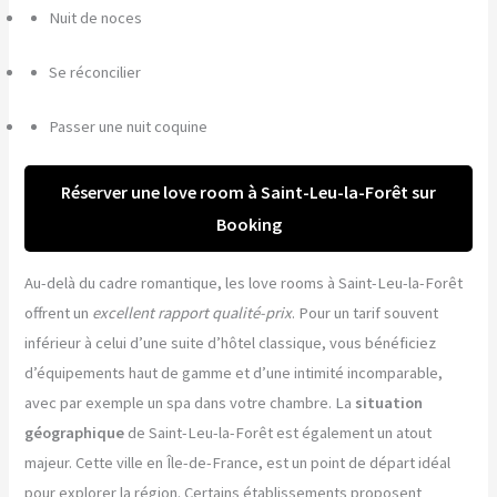
Nuit de noces
Se réconcilier
Passer une nuit coquine
Réserver une love room à Saint-Leu-la-Forêt sur
Booking
Au-delà du cadre romantique, les love rooms à Saint-Leu-la-Forêt
offrent un
excellent rapport qualité-prix
. Pour un tarif souvent
inférieur à celui d’une suite d’hôtel classique, vous bénéficiez
d’équipements haut de gamme et d’une intimité incomparable,
avec par exemple un spa dans votre chambre. La
situation
géographique
de Saint-Leu-la-Forêt est également un atout
majeur. Cette ville en Île-de-France, est un point de départ idéal
pour explorer la région. Certains établissements proposent