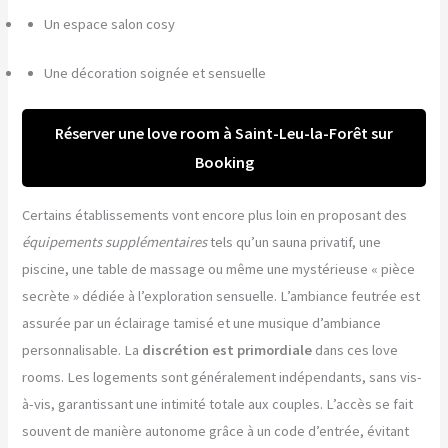
Un espace salon cosy
Une décoration soignée et sensuelle
Réserver une love room à Saint-Leu-la-Forêt sur
Booking
Certains établissements vont encore plus loin en proposant des
équipements supplémentaires
tels qu’un sauna privatif, une
piscine, une table de massage ou même une mystérieuse « pièce
secrète » dédiée à l’exploration sensuelle. L’ambiance feutrée est
assurée par un éclairage tamisé et une musique d’ambiance
personnalisable. La
discrétion est primordiale
dans ces love
rooms. Les logements sont généralement indépendants, sans vis-
à-vis, garantissant une intimité totale aux couples. L’accès se fait
souvent de manière autonome grâce à un code d’entrée, évitant