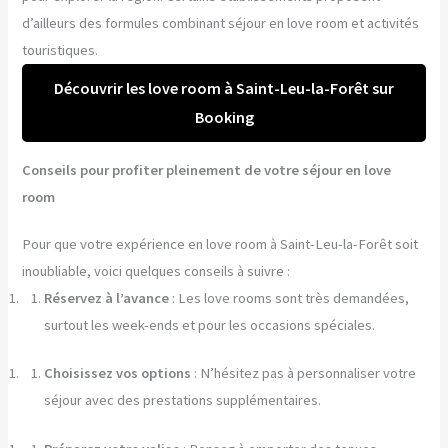
d’ailleurs des formules combinant séjour en love room et activités
touristiques.
Découvrir les love room à Saint-Leu-la-Forêt sur
Booking
Conseils pour profiter pleinement de votre séjour en love
room
Pour que votre expérience en love room à Saint-Leu-la-Forêt soit
inoubliable, voici quelques conseils à suivre :
Réservez à l’avance
: Les love rooms sont très demandées,
surtout les week-ends et pour les occasions spéciales.
Choisissez vos options
: N’hésitez pas à personnaliser votre
séjour avec des prestations supplémentaires.