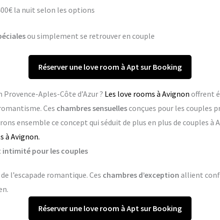
400€ la nuit selon les options
péciales
ou simplement se retrouver en couple
Réserver une love room à Apt sur Booking
en Provence-Aples-Côte d’Azur ?
Les love rooms à Avignon
offrent 
e romantisme. Ces
chambres sensuelles
conçues pour les couples 
vrons ensemble ce concept qui séduit de plus en plus de couples à 
s à Avignon.
 intimité pour les couples
t de l’escapade romantique. Ces
chambres d’exception
allient conf
en.
Réserver une love room à Apt sur Booking