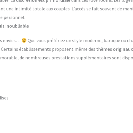
able. La
discrétion est primordiale
dans ces love rooms. Les log
ant une intimité totale aux couples. L’accès se fait souvent de ma
le personnel.
it inoubliable
les envies…
Que vous préfériez un style moderne, baroque ou ch
s. Certains établissements proposent même des
thèmes originaux
émorable, de nombreuses prestations supplémentaires sont dispon
dises