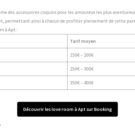
ême des
accessoires coquins
pour les amoureux les plus aventureux. 
t, permettant ainsi à chacun de profiter pleinement de cette par
m à Apt :
Tarif moyen
150€ – 200€
250€ – 300€
350€ – 400€
Découvrir les love room à Apt sur Booking
?