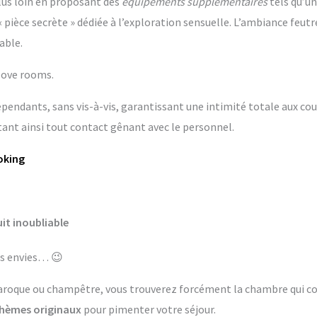
lus loin en proposant des
équipements supplémentaires
tels qu’un
èce secrète » dédiée à l’exploration sensuelle. L’ambiance feutr
able.
love rooms.
ndants, sans vis-à-vis, garantissant une intimité totale aux coup
ant ainsi tout contact gênant avec le personnel.
oking
it inoubliable
les envies… 😉
aroque ou champêtre, vous trouverez forcément la chambre qui co
hèmes originaux
pour pimenter votre séjour.