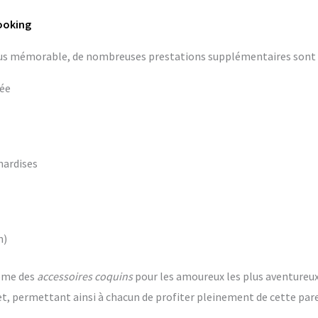
Booking
lus mémorable, de nombreuses prestations supplémentaires sont d
vée
nardises
n)
ême des
accessoires coquins
pour les amoureux les plus aventureux. 
t, permettant ainsi à chacun de profiter pleinement de cette pa