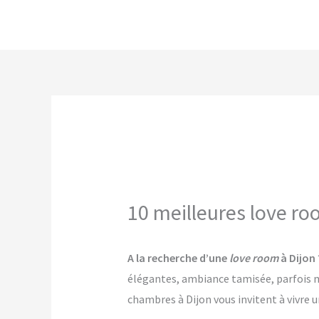
Aller
au
contenu
10 meilleures love ro
A la recherche d’une
love room
à Dijon 
élégantes, ambiance tamisée, parfois mê
chambres à Dijon vous invitent à vivre 