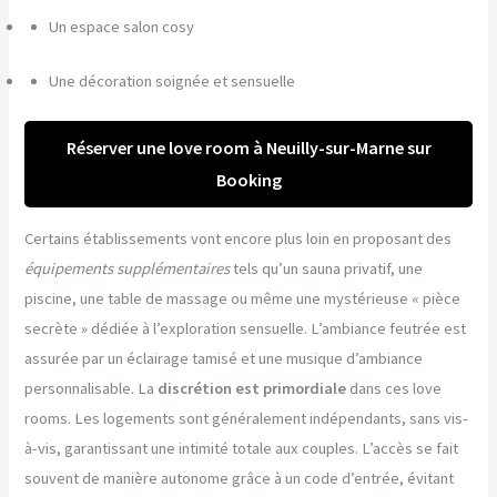
Un espace salon cosy
Une décoration soignée et sensuelle
Réserver une love room à Neuilly-sur-Marne sur
Booking
Certains établissements vont encore plus loin en proposant des
équipements supplémentaires
tels qu’un sauna privatif, une
piscine, une table de massage ou même une mystérieuse « pièce
secrète » dédiée à l’exploration sensuelle. L’ambiance feutrée est
assurée par un éclairage tamisé et une musique d’ambiance
personnalisable. La
discrétion est primordiale
dans ces love
rooms. Les logements sont généralement indépendants, sans vis-
à-vis, garantissant une intimité totale aux couples. L’accès se fait
souvent de manière autonome grâce à un code d’entrée, évitant