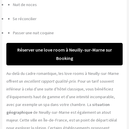
Nuit de noces
Se réconcilier
Passer une nuit coquine
Réserver une love room à Neuilly-sur-Marne sur
Booking
Au-delà du cadre romantique, les love rooms à Neuilly-sur-Marne
offrent un
excellent rapport qualité-prix
. Pour un tarif souvent
inférieur à celui d’une suite d’hôtel classique, vous bénéficiez
d’équipements haut de gamme et d’une intimité incomparable,
avec par exemple un spa dans votre chambre. La
situation
géographique
de Neuilly-sur-Marne est également un atout
majeur. Cette ville en Île-de-France, est un point de départ idéal
pour explorer la région. Certains établissements proposent