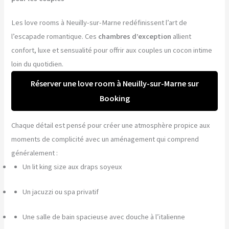
Les love rooms à Neuilly-sur-Marne redéfinissent l’art de
l’escapade romantique. Ces
chambres d’exception
allient
confort, luxe et sensualité pour offrir aux couples un cocon intime
loin du quotidien.
Réserver une love room à Neuilly-sur-Marne sur
Booking
Chaque détail est pensé pour créer une atmosphère propice aux
moments de complicité avec un aménagement qui comprend
généralement :
Un lit king size aux draps soyeux
Un jacuzzi ou spa privatif
Une salle de bain spacieuse avec douche à l’italienne