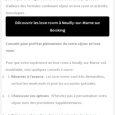
d’ailleurs des formules combinant séjour en love room et activités
touristiques.
Découvrir les love room à Neuilly-sur-Marne sur
Booking
Conseils pour profiter pleinement de votre séjour en love
room
Pour que votre expérience en love room à Neuilly-sur-Marne soit
inoubliable, voici quelques conseils à suivre :
Réservez à l’avance
: Les love rooms sont très demandées,
surtout les week-ends et pour les occasions spéciales.
Choisissez vos options
: N’hésitez pas à personnaliser votre
séjour avec des prestations supplémentaires.