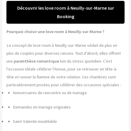
Découvrir les love room à Neuilly-sur-Marne sur
Booking
Pourquoi choisir une love room à Neuilly-sur-Marne ?
Le concept de love room à Neuilly-sur-Marne séduit de plus en
plus de couples pour diverses raisons. Tout d’abord, elles offrent
une
parenthèse romantique
loin du stress quotidien. C’est
l’occasion idéale célébrer l’Amour, pour se retrouver en tête-à-
tête et raviver la flamme de votre relation. Ces chambres sont
particulièrement prisées pour célébrer des occasions spéciales :
Anniversaires de rencontre ou de mariage
Demandes en mariage originales
Saint-Valentin inoubliable